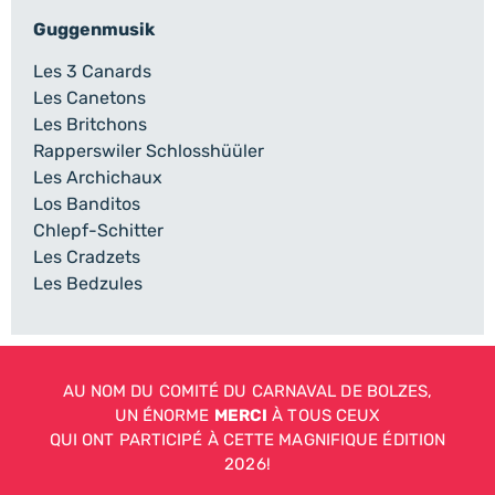
Guggenmusik
Les 3 Canards
Les Canetons
Les Britchons
Rapperswiler Schlosshüüler
Les Archichaux
Los Banditos
Chlepf-Schitter
Les Cradzets
Les Bedzules
AU NOM DU COMITÉ DU CARNAVAL DE BOLZES,
UN ÉNORME
MERCI
À TOUS CEUX
QUI ONT PARTICIPÉ À CETTE MAGNIFIQUE ÉDITION
2026!