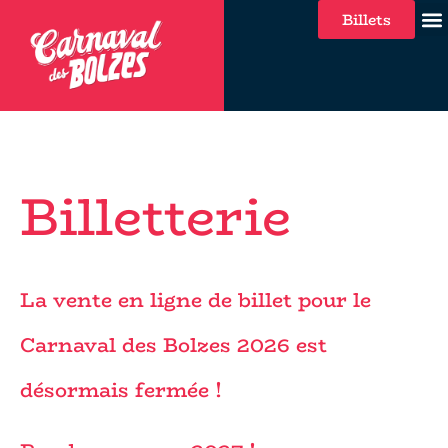
Billets
Billetterie
La vente en ligne de billet pour le
Carnaval des Bolzes 2026 est
désormais
fermée !