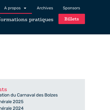
A propos
Archives
Sponsors
formations pratiques
Billets
nts
iation du Carnaval des Bolzes
nérale 2025
nérale 2024