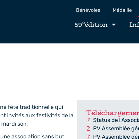
Bénévoles
Médaille
e
59
édition
In
e fête traditionnelle qui
Téléchargeme
t invités aux festivités de la
Status de l'Assoc
 mardi soir.
PV Assemblée gé
 une association sans but
PV Assemblée gé