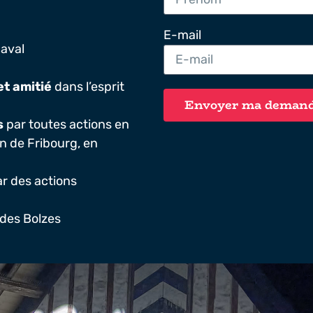
E-mail
aval
t amitié
dans l’esprit
Envoyer ma demand
s
par toutes actions en
Alternative:
on de Fribourg, en
r des actions
des Bolzes