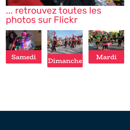
... retrouvez toutes les
photos sur Flickr
Samedi
Mardi
Dimanche