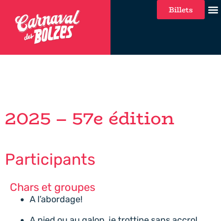
Billets
2025 – 57e édition
Participants
Chars et groupes
A l’abordage!
A pied ou au galop, je trottine sans accro!