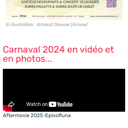
© illustration : Arnaud Dousse (Arnow)
Carnaval 2024 en vidéo et
en photos...
Aftermovie 2025 ©pixofluna